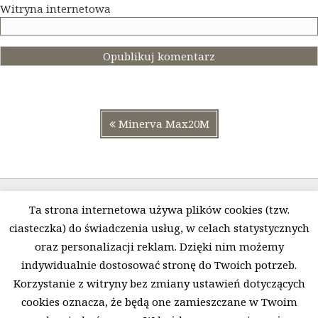
Witryna internetowa
Nawigacja
Poprzedni
Minerva Max20M
wpisu
post:
Ta strona internetowa używa plików cookies (tzw.
ciasteczka) do świadczenia usług, w celach statystycznych
oraz personalizacji reklam. Dzięki nim możemy
indywidualnie dostosować stronę do Twoich potrzeb.
Polityka prywatności i pliki Cookies
O firmie
Korzystanie z witryny bez zmiany ustawień dotyczących
Regulamin
Kontakt
cookies oznacza, że będą one zamieszczane w Twoim