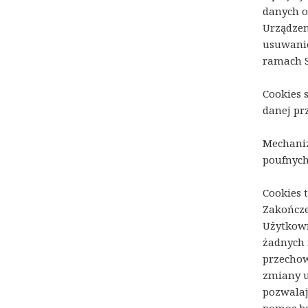
danych o
Urządzen
usuwanie
ramach S
Cookies 
danej pr
Mechaniz
poufnych
Cookies 
Zakończe
Użytkown
żadnych 
przechow
zmiany u
pozwalaj