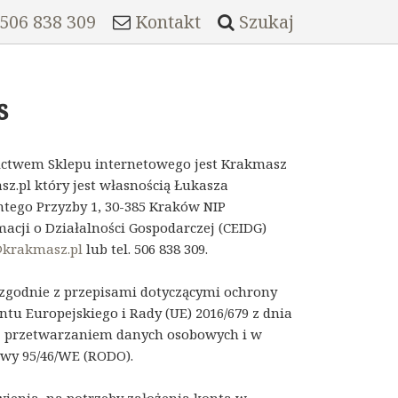
 506 838 309
Kontakt
Szukaj
s
ictwem Sklepu internetowego jest Krakmasz
.pl który jest własnością Łukasza
ntego Przyzby 1, 30-385 Kraków NIP
acji o Działalności Gospodarczej (CEIDG)
@krakmasz.pl
lub tel. 506 838 309.
godnie z przepisami dotyczącymi ochrony
u Europejskiego i Rady (UE) 2016/679 z dnia
 z przetwarzaniem danych osobowych i w
wy 95/46/WE (RODO).