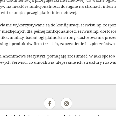
dź dokumentacja przeglądarki internetowej. Co ważne ogra
yw na niektóre funkcjonalności dostępne na stronach intern
hwili usunąć z przeglądarki internetowej.
własne wykorzystywane są do konfiguracji serwisu np. rozpoz
 niezbędnych dla pełnej funkcjonalności serwisu np. dostos
ika, analizy, badań oglądalności strony, dostosowania pre
sług i produktów firm trzecich, zapewnienie bezpieczeństwa 
ki Anonimowe statystyki, pomagają zrozumieć, w jaki sposób 
owych Serwisu, co umożliwia ulepszanie ich struktury i zawar
tyka prywatności i pliki Cookies
O firmie
Regulamin
Ko