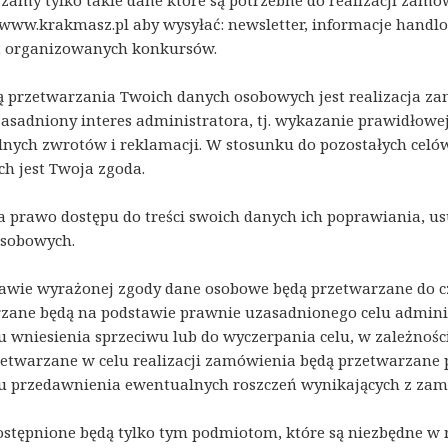
zamy tylko takie dane które są potrzebne do realizacji zamó
 www.krakmasz.pl aby wysyłać: newsletter, informacje handl
t organizowanych konkursów.
 przetwarzania Twoich danych osobowych jest realizacja z
zasadniony interes administratora, tj. wykazanie prawidłowej
nych zwrotów i reklamacji. W stosunku do pozostałych cel
h jest Twoja zgoda.
a prawo dostępu do treści swoich danych ich poprawiania, u
osobowych.
awie wyrażonej zgody dane osobowe będą przetwarzane do cz
zane będą na podstawie prawnie uzasadnionego celu admini
wniesienia sprzeciwu lub do wyczerpania celu, w zależności 
etwarzane w celu realizacji zamówienia będą przetwarzane p
przedawnienia ewentualnych roszczeń wynikających z zam
stępnione będą tylko tym podmiotom, które są niezbędne w re