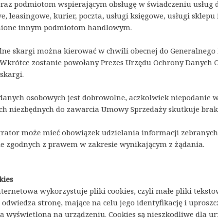
raz podmiotom wspierającym obsługę w świadczeniu usług drog
e, leasingowe, kurier, poczta, usługi księgowe, usługi sklep
nione innym podmiotom handlowym.
ne skargi można kierować w chwili obecnej do Generalneg
 Wkrótce zostanie powołany Prezes Urzędu Ochrony Danych 
skargi.
danych osobowych jest dobrowolne, aczkolwiek niepodanie
h niezbędnych do zawarcia Umowy Sprzedaży skutkuje brak
rator może mieć obowiązek udzielania informacji zebrany
e zgodnych z prawem w zakresie wynikającym z żądania.
kies
nternetowa wykorzystuje pliki cookies, czyli małe pliki teks
odwiedza stronę, mające na celu jego identyfikację i uproszc
yła wyświetlona na urządzeniu. Cookies są nieszkodliwe dla u