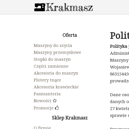
Poli
Oferta
Maszyny do szycia
Polityka
Maszyny przemysłowe
Administ
Stopki do maszyn
Maszyny 
Części zamienne
Wojasiew
Akcesoria do maszyn
86315445
Plotery tnące
prowadzo
Akcesoria krawieckie
Pasmanteria
Dane oso
Nowości
danych o
Promocje
27 kwiet
sprawie 
Sklep Krakmasz
O firmie