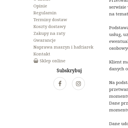
Przetwar
Opinie
serwisie
Regulamin
na tema
Terminy dostaw
Koszty dostawy
Podstawą
Zakupy na raty
usług, u
Gwarancje
ewentual
Naprawa maszyn i hafciarek
osobowyc
Kontakt
Sklep online
Klient m
danych 
Subskrybuj
Na podst
przetwar
momentu 
Dane prz
momentu 
Dane udo