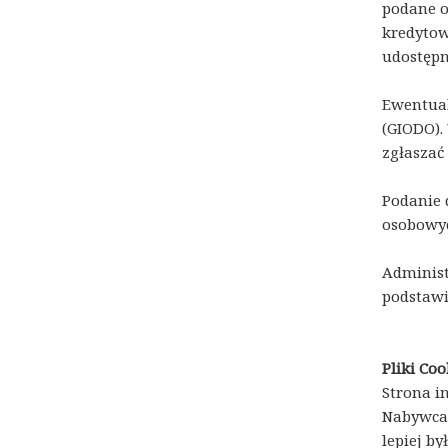
podane o
kredytow
udostęp
Ewentual
(GIODO).
zgłaszać 
Podanie 
osobowyc
Administ
podstawi
Pliki Coo
Strona i
Nabywca 
lepiej b