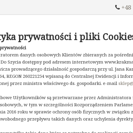
+48
tyka prywatności i pliki Cookie
 prywatności
ratorem danych osobowych Klientów zbieranych za pośredn
Do Szycia dostępny pod adresem internetowym www.krakmasz
icza prowadzącego działalność gospodarczą przy ul. Jana Ka
64, REGON 260221254 wpisaną do Centralnej Ewidencji i Inform
nej przez ministra właściwego ds. gospodarki. e-mail
sklep
bowe Użytkowników są przetwarzane przez Administratora z
sobowych, w tym w szczególności Rozporządzeniem Parlament
nia 2016 roku w sprawie ochrony osób fizycznych w związku
swobodnego przepływu takich danych oraz uchylenia dyrekty