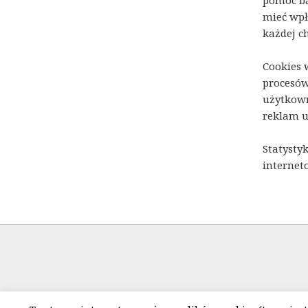
pomoc bą
mieć wpł
każdej c
Cookies 
procesów
użytkown
reklam u
Statysty
internet
Poli