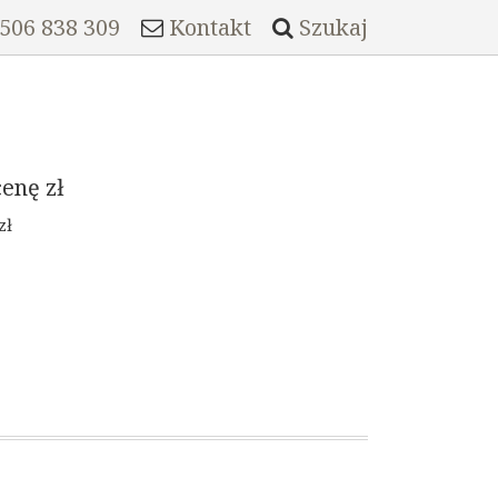
 506 838 309
Kontakt
Szukaj
cenę
zł
zł