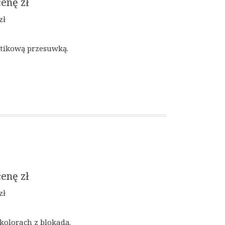
cenę
zł
zł
stikową przesuwką.
cenę
zł
zł
kolorach z blokadą.