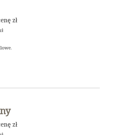
cenę
zł
zł
lowe.
nny
cenę
zł
zł