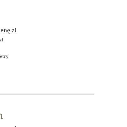
cenę
zł
zł
etry
m