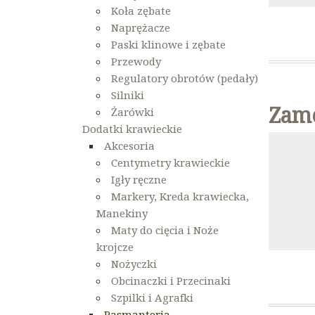
Koła zębate
Naprężacze
Paski klinowe i zębate
Przewody
Regulatory obrotów (pedały)
Silniki
Zame
Żarówki
Dodatki krawieckie
Akcesoria
Centymetry krawieckie
Igły ręczne
Markery, Kreda krawiecka,
Manekiny
Maty do cięcia i Noże
krojcze
Nożyczki
Obcinaczki i Przecinaki
Szpilki i Agrafki
Pasmanteria