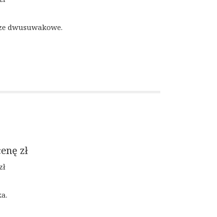
cze dwusuwakowe.
cenę
zł
zł
a.