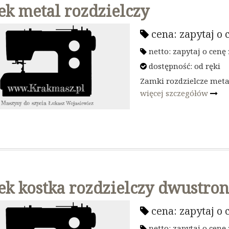
k metal rozdzielczy
cena:
zapytaj o 
netto:
zapytaj o cenę
dostępność:
od ręki
Zamki rozdzielcze meta
więcej szczegółów
k kostka rozdzielczy dwustro
cena:
zapytaj o 
netto:
zapytaj o cenę