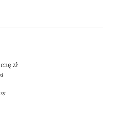
cenę
zł
zł
czy