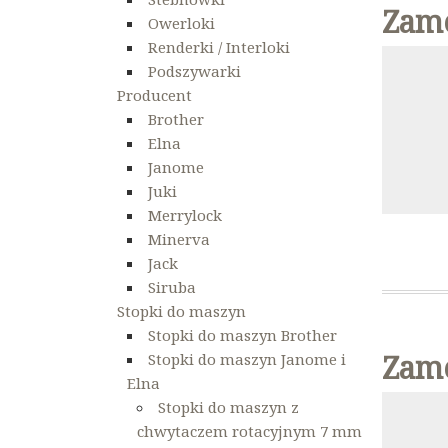
Zame
Owerloki
Renderki / Interloki
Podszywarki
Producent
Brother
Elna
Janome
Juki
Merrylock
Minerva
Jack
Siruba
Stopki do maszyn
Stopki do maszyn Brother
Zame
Stopki do maszyn Janome i
Elna
Stopki do maszyn z
chwytaczem rotacyjnym 7 mm