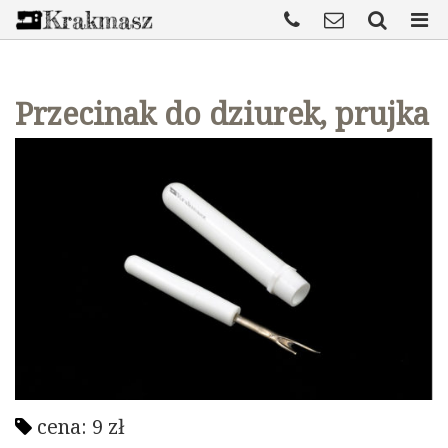
Przecinak do dziurek, prujka
cena:
9
zł