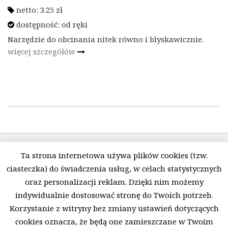
netto:
3.25
zł
dostępność:
od ręki
Narzędzie do obcinania nitek równo i blyskawicznie.
więcej szczegółów
Ta strona internetowa używa plików cookies (tzw.
ciasteczka) do świadczenia usług, w celach statystycznych
oraz personalizacji reklam. Dzięki nim możemy
indywidualnie dostosować stronę do Twoich potrzeb.
Polityka prywatności i pliki Cookies
O firmie
Korzystanie z witryny bez zmiany ustawień dotyczących
Regulamin
Kontakt
cookies oznacza, że będą one zamieszczane w Twoim