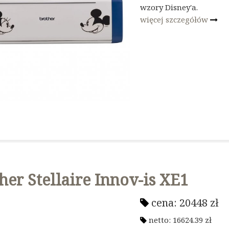
wzory Disney'a.
więcej szczegółów
her Stellaire Innov-is XE1
cena:
20448
zł
netto:
16624.39
zł