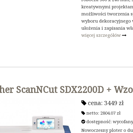
kreatywnymi projektam
możliwości tworzenia s
wyboru dekoracyjnego w
ułożenia i zapisania w
więcej szczegółów
her ScanNCut SDX2200D + Wzo
cena:
3449
zł
netto:
2804.07
zł
dostępność: wycofany 
Nowoczesny ploter o d