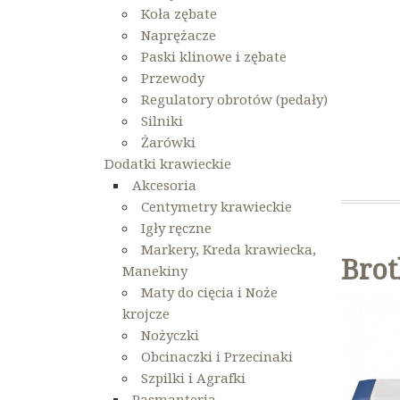
Koła zębate
Naprężacze
Paski klinowe i zębate
Przewody
Regulatory obrotów (pedały)
Silniki
Żarówki
Dodatki krawieckie
Akcesoria
Centymetry krawieckie
Igły ręczne
Markery, Kreda krawiecka,
Brot
Manekiny
Maty do cięcia i Noże
krojcze
Nożyczki
Obcinaczki i Przecinaki
Szpilki i Agrafki
Pasmanteria