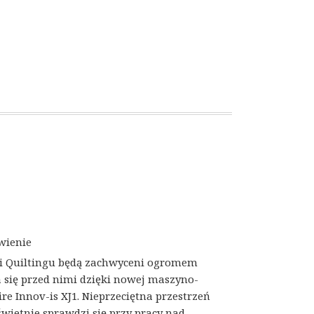
wienie
 i Quiltingu będą zachwyceni ogromem
a się przed nimi dzięki nowej maszyno-
ire Innov-is XJ1. Nieprzeciętna przestrzeń
wietnie sprawdzi się przy pracy nad