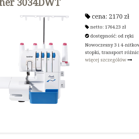
ther 3034DWT
cena:
2170
zł
netto:
1764.23
zł
dostępność:
od ręki
Nowoczesny 3 i 4-nitko
stopki, transport różn
więcej szczegółów