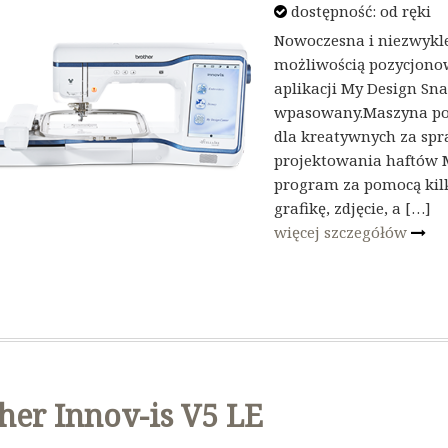
dostępność:
od ręki
Nowoczesna i niezwykle
możliwością pozycjono
aplikacji My Design Sna
wpasowany.Maszyna pos
dla kreatywnych za sp
projektowania haftów M
program za pomocą kilk
grafikę, zdjęcie, a […]
więcej szczegółów
her Innov-is V5 LE