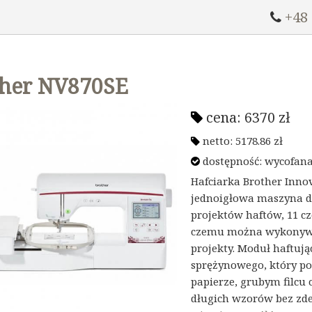
+48
ther NV870SE
cena:
6370
zł
netto:
5178.86
zł
dostępność: wycofana 
Hafciarka Brother Innov
jednoigłowa maszyna d
projektów haftów, 11 cz
czemu można wykonywa
projekty. Moduł haftuj
sprężynowego, który p
papierze, grubym filcu
długich wzorów bez zd