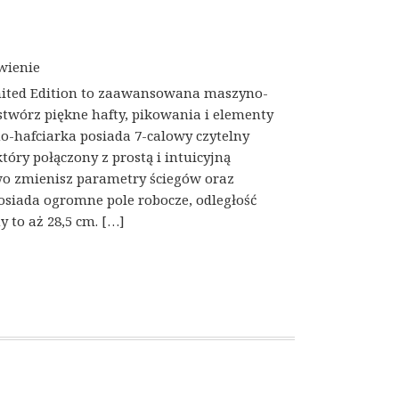
wienie
imited Edition to zaawansowana maszyno-
 stwórz piękne hafty, pikowania i elementy
-hafciarka posiada 7-calowy czytelny
óry połączony z prostą i intuicyjną
wo zmienisz parametry ściegów oraz
posiada ogromne pole robocze, odległość
 to aż 28,5 cm. […]