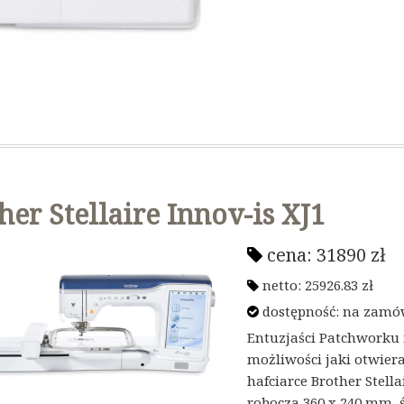
her Stellaire Innov-is XJ1
cena:
31890
zł
netto:
25926.83
zł
dostępność: na zamó
Entuzjaści Patchworku
możliwości jaki otwier
hafciarce Brother Stella
robocza 360 x 240 mm, ś