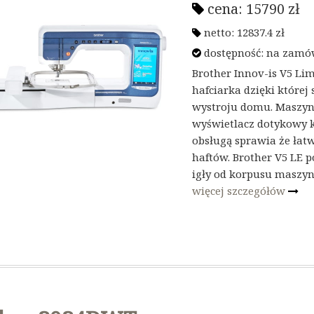
cena:
15790
zł
netto:
12837.4
zł
dostępność: na zamó
Brother Innov-is V5 L
hafciarka dzięki której
wystroju domu. Maszyno
wyświetlacz dotykowy kt
obsługą sprawia że łat
haftów. Brother V5 LE 
igły od korpusu maszyny
więcej szczegółów