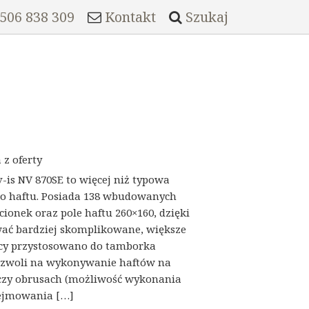
 506 838 309
Kontakt
Szukaj
z oferty
-is NV 870SE to więcej niż typowa
o haftu. Posiada 138 wbudowanych
cionek oraz pole haftu 260×160, dzięki
ć bardziej skomplikowane, większe
ący przystosowano do tamborka
ozwoli na wykonywanie haftów na
 czy obrusach (możliwość wykonania
ejmowania […]