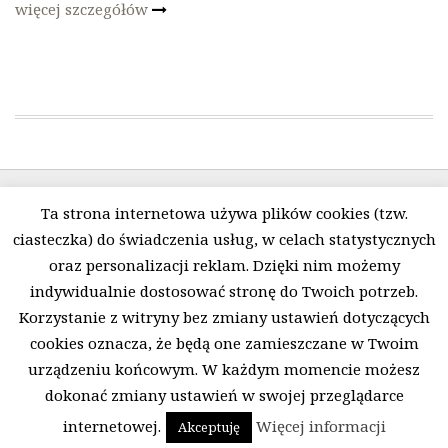
więcej szczegółów
Ta strona internetowa używa plików cookies (tzw.
ciasteczka) do świadczenia usług, w celach statystycznych
oraz personalizacji reklam. Dzięki nim możemy
indywidualnie dostosować stronę do Twoich potrzeb.
Polityka prywatności i pliki Cookies
O firmie
Korzystanie z witryny bez zmiany ustawień dotyczących
Regulamin
Kontakt
cookies oznacza, że będą one zamieszczane w Twoim
Copyright 2016-2026 © KrakMasz - Maszyny do szycia
urządzeniu końcowym. W każdym momencie możesz
Kraków. WebDesign:
weblove.pl
dokonać zmiany ustawień w swojej przeglądarce
internetowej.
Więcej informacji
Akceptuję