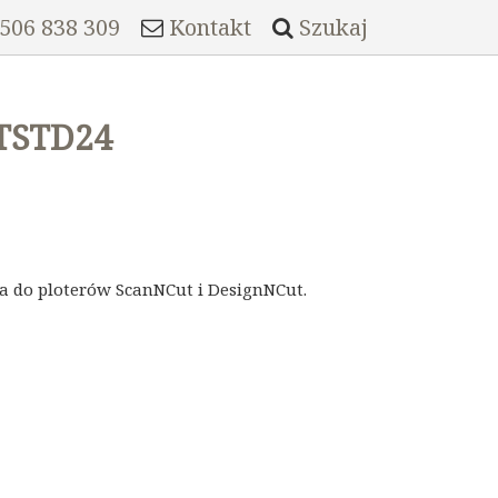
 506 838 309
Kontakt
Szukaj
TSTD24
 do ploterów ScanNCut i DesignNCut.