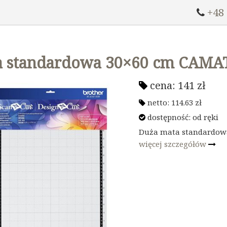
+48
a standardowa 30×60 cm CAMA
cena:
141
zł
netto:
114.63
zł
dostępność:
od ręki
Duża mata standardowa
więcej szczegółów