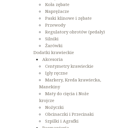
Koła zębate
Naprężacze
Nawigac
Paski klinowe i zębate
po
Przewody
wpisach
Regulatory obrotów (pedały)
Silniki
Żarówki
Dodatki krawieckie
Akcesoria
Centymetry krawieckie
Igły ręczne
Markery, Kreda krawiecka,
Manekiny
Maty do cięcia i Noże
krojcze
Nożyczki
Obcinaczki i Przecinaki
Szpilki i Agrafki
Pasmanteria