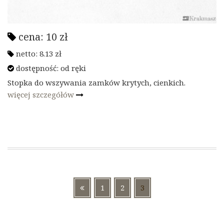
cena:
10
zł
netto:
8.13
zł
dostępność:
od ręki
Stopka do wszywania zamków krytych, cienkich.
więcej szczegółów
Nawigacja
Strona
Strona
Strona
1
2
3
po
wpisach