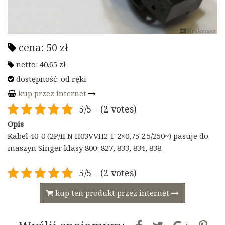
cena:
50
zł
netto:
40.65
zł
dostępność:
od ręki
kup przez internet
5/5 - (2 votes)
Opis
Kabel 40-0 (2P/II N H03VVH2-F 2×0,75 2.5/250~) pasuje do
maszyn Singer klasy 800: 827, 833, 834, 838.
5/5 - (2 votes)
kup ten produkt przez internet