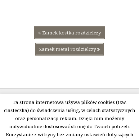
Nawigacja
Poprzedni
Zamek kostka rozdzielczy
wpisu
wpis:
Następny
Zamek metal rozdzielczy
wpis:
Ta strona internetowa używa plików cookies (tzw.
ciasteczka) do świadczenia usług, w celach statystycznych
oraz personalizacji reklam. Dzięki nim możemy
indywidualnie dostosować stronę do Twoich potrzeb.
Polityka prywatności i pliki Cookies
O firmie
Korzystanie z witryny bez zmiany ustawień dotyczących