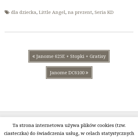
dla dziecka
Little Angel
na prezent
Seria KD
Nawigacja
Poprzedni
Janome 625E + Stopki + Gratisy
wpisu
wpis:
Następny
Janome DC6100
wpis:
Ta strona internetowa używa plików cookies (tzw.
ciasteczka) do świadczenia usług, w celach statystycznych