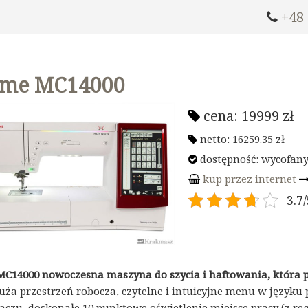
+48
ome MC14000
cena:
19999
zł
netto:
16259.35
zł
dostępność: wycofany 
kup przez internet
3.7/
C14000 nowoczesna maszyna do szycia i haftowania, która po
uża przestrzeń robocza, czytelne i intuicyjne menu w języ
aczu, doskonałe 10 punktowe oświetlenie miejsce pracy (z 