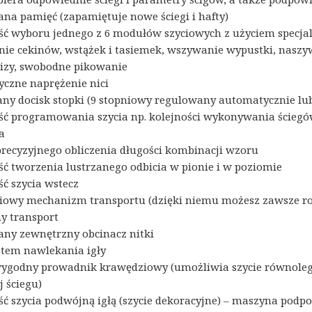
a pamięć (zapamiętuje nowe ściegi i hafty)
ć wyboru jednego z 6 modułów szyciowych z użyciem specjal
ie cekinów, wstążek i tasiemek, wszywanie wypustki, nasz
bizy, swobodne pikowanie
czne naprężenie nici
ny docisk stopki (9 stopniowy regulowany automatycznie lub
ć programowania szycia np. kolejności wykonywania ścieg
a
precyzyjnego obliczenia długości kombinacji wzoru
ć tworzenia lustrzanego odbicia w pionie i w poziomie
ć szycia wstecz
niowy mechanizm transportu (dzięki niemu możesz zawsze ro
y transport
y zewnętrzny obcinacz nitki
stem nawlekania igły
ygodny prowadnik krawędziowy (umożliwia szycie równolegl
j ściegu)
ć szycia podwójną igłą (szycie dekoracyjne) – maszyna podp