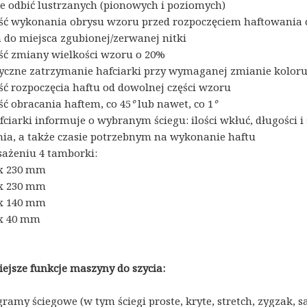
e odbić lustrzanych (pionowych i poziomych)
ć wykonania obrysu wzoru przed rozpoczęciem haftowania 
 do miejsca zgubionej/zerwanej nitki
ć zmiany wielkości wzoru o 20%
czne zatrzymanie hafciarki przy wymaganej zmianie koloru
ć rozpoczęcia haftu od dowolnej części wzoru
ć obracania haftem, co 45
°
lub nawet, co 1
°
ciarki informuje o wybranym ściegu: ilości wkłuć, długości i 
ia, a także czasie potrzebnym na wykonanie haftu
ażeniu 4 tamborki:
x 230 mm
x 230 mm
x 140 mm
x 40 mm
ejsze funkcje maszyny do szycia:
gramy ściegowe (w tym ściegi proste, kryte, stretch, zygzak,