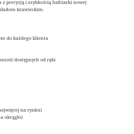
z precyzją i szybkością hafciarki nowej
akładom krawieckim.
em do każdego klienta
zość dostępnych od ręki
ajwięcej na rynku)
na okrągło)