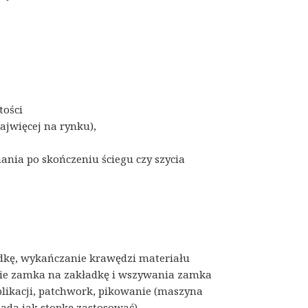
tości
jwięcej na rynku),
ania po skończeniu ściegu czy szycia
dkę, wykańczanie krawędzi materiału
nie zamka na zakładkę i wszywania zamka
plikacji, patchwork, pikowanie (maszyna
iada jak stopkę zastosować)