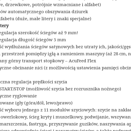
, drzewkowe, potrójnie wzmacniane i alfabet)
jów automatycznego obszywania dziurek
lfabetu (duże, małe litery i znaki specjalne)
itery
egulacja szerokość ściegów aż 9 mm!
egulacja długość ściegów 5 mm
ć wydłużania ściegów satynowych bez utraty ich, jakości/gęs
przestrzeń pomiędzy igłą a ramieniem maszyny (aż 28 cm, na
y górny transport stopkowy – AcuFeed Flex
czne obcinanie nici (z możliwością ustawienia pamięci obcin
iczna regulacja prędkości szycia
 START/STOP (możliwość szycia bez rozrusznika nożnego)
yczne ryglowanie
owane igły (góra/dół, lewo/prawo)
ć wyboru jednego z 11 modułów szyciowych: szycie na zakła
 owerlokowy, ścieg kryty i muszelkowy, podwijanie, wszywa
 marszczenia, fastryga, przyszywanie guzików, naszywania a
iera odpowiednie ściegi i parametry ścigów, a także podpow