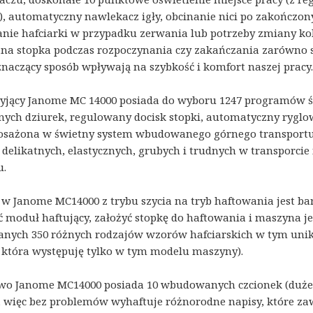
, automatyczny nawlekacz igły, obcinanie nici po zakończo
nie hafciarki w przypadku zerwania lub potrzeby zmiany kol
na stopka podczas rozpoczynania czy zakańczania zarówno szyc
znaczący sposób wpływają na szybkość i komfort naszej pracy.
yjący Janome MC 14000 posiada do wyboru 1247 programów ś
ych dziurek, regulowany docisk stopki, automatyczny ryglow
sażona w świetny system wbudowanego górnego transportu Th
delikatnych, elastycznych, grubych i trudnych w transporcie
u.
e w Janome MC14000 z trybu szycia na tryb haftowania jest b
ć moduł haftujący, założyć stopkę do haftowania i maszyna 
ych 350 różnych rodzajów wzorów hafciarskich w tym uni
 która występuję tylko w tym modelu maszyny).
o Janome MC14000 posiada 10 wbudowanych czcionek (duże, m
, więc bez problemów wyhaftuje różnorodne napisy, które zaw