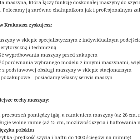
a maszyna, która łączy funkcję doskonałej maszyny do szycia 
i. Polecamy ją zarówno chałupnikom jak i profesjonalnym z
w Krakmasz zyskujesz:
szyny w sklepie specjalistycznym z indywidualnym podejści
rytoryczną i techniczną
ść wypróbowania maszyny przed zakupem
ć porównania wybranego modelu z innymi maszynami, więks
e z podstawowej obsługi maszyny w sklepie stacjonarnym
 pozakupowe – posiadamy własny serwis maszyn
ejsze cechy maszyny:
przestrzeń pomiędzy igłą, a ramieniem maszyny (aż 28 cm, n
ługie wolne ramię (aż 15 cm, możliwość szycia i haftowania 
języku polskim
zybka (prędkość szycia i haftu do 1000 ściegów na minutę)