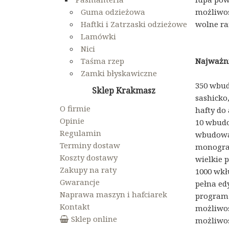
Guma odzieżowa
możliwoś
Haftki i Zatrzaski odzieżowe
wolne ra
Lamówki
Nici
Taśma rzep
Najważni
Zamki błyskawiczne
350 wbud
Sklep Krakmasz
sashicko
O firmie
hafty do 
Opinie
10 wbudo
Regulamin
wbudowan
Terminy dostaw
monogra
Koszty dostawy
wielkie 
Zakupy na raty
1000 wkł
Gwarancje
pełna ed
Naprawa maszyn i hafciarek
program 
Kontakt
możliwoś
Sklep online
możliwoś