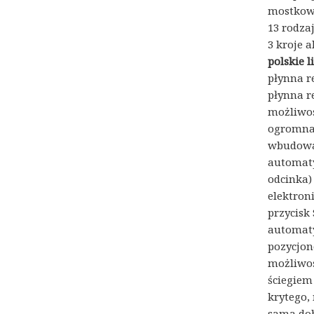
mostkowe
13 rodza
3 kroje a
polskie l
płynna r
płynna r
możliwoś
ogromna 
wbudowan
automaty
odcinka)
elektron
przycisk
automat
pozycjon
możliwoś
ściegiem
krytego,
sama dob