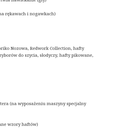
 na rękawach i nogawkach)
iko Nozowa, Redwork Collection, hafty
yborów do szycia, słodyczy, hafty pikowane,
utera (na wyposażeniu maszyny specjalny
ane wzory haftów)