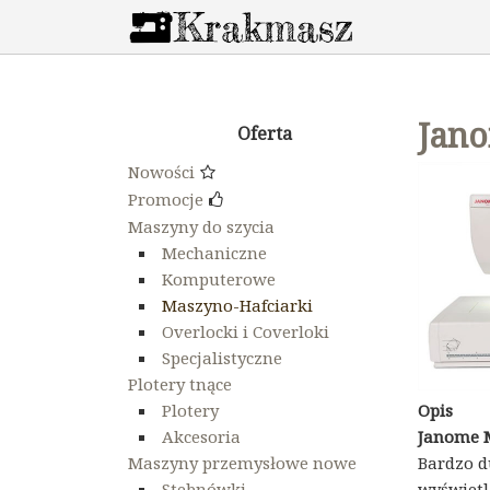
Jan
Oferta
Nowości
Promocje
Maszyny do szycia
Mechaniczne
Komputerowe
Maszyno-Hafciarki
Overlocki i Coverloki
Specjalistyczne
Plotery tnące
Plotery
Opis
Akcesoria
Janome M
Maszyny przemysłowe nowe
Bardzo d
Stebnówki
wyświetl