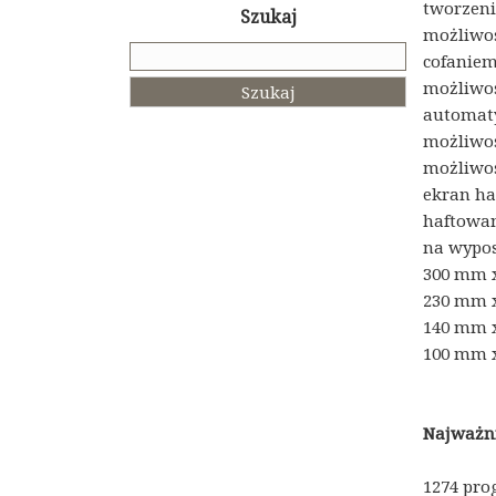
tworzeni
Szukaj
możliwoś
Szukaj:
cofaniem
możliwoś
automaty
możliwoś
możliwoś
ekran haf
haftowan
na wypos
300 mm 
230 mm 
140 mm 
100 mm 
Najważni
1274 pro