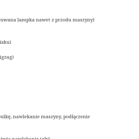
ysuwana lampka nawet z przodu maszyny)
isku)
igzag)
pulkę, nawlekanie maszyny, podłączenie
atwia nawlekanie igły)