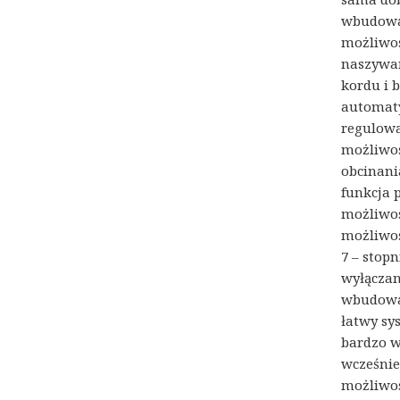
wbudowan
możliwoś
naszywan
kordu i 
automaty
regulowa
możliwoś
obcinani
funkcja 
możliwoś
możliwoś
7 – stop
wyłączan
wbudowan
łatwy sy
bardzo w
wcześnie
możliwoś