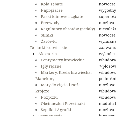
Koła zębate
nowoczes
Naprężacze
wygodny 
Paski klinowe i zębate
super oś
Przewody
możliwoś
Regulatory obrotów (pedały)
niezależ
Silniki
nowoczes
Żarówki
wymiana 
Dodatki krawieckie
zaawanso
Akcesoria
wykończen
Centymetry krawieckie
wbudowa
Igły ręczne
7-płozow
Markery, Kreda krawiecka,
wbudowa
Manekiny
podnośn
Maty do cięcia i Noże
możliwo
krojcze
wbudowa
Nożyczki
wbudowan
Obcinaczki i Przecinaki
modułu h
Szpilki i Agrafki
możliwoś
Pasmanteria
lupa pow