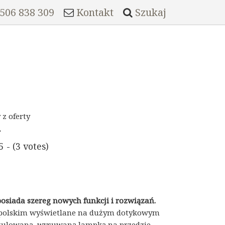
 506 838 309
Kontakt
Szukaj
z oferty
5 - (3 votes)
siada szereg nowych funkcji i rozwiązań.
ku polskim wyświetlane na dużym dotykowym
regulowaną, wysuwaną lampką na przedzie