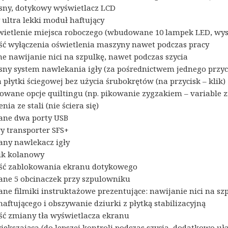
ny, dotykowy wyświetlacz LCD
ultra lekki moduł haftujący
wietlenie miejsca roboczego (wbudowane 10 lampek LED, w
ć wyłączenia oświetlenia maszyny nawet podczas pracy
ne nawijanie nici na szpulkę, nawet podczas szycia
ny system nawlekania igły (za pośrednictwem jednego przyc
płytki ściegowej bez użycia śrubokrętów (na przycisk – klik)
wane opcje quiltingu (np. pikowanie zygzakiem – variable z
ia ze stali (nie ściera się)
ne dwa porty USB
y transporter SFS+
ny nawlekacz igły
ik kolanowy
ść zablokowania ekranu dotykowego
ne 5 obcinaczek przy szpulowniku
e filmiki instruktażowe prezentujące: nawijanie nici na sz
aftującego i obszywanie dziurki z płytką stabilizacyjną
ć zmiany tła wyświetlacza ekranu
iększająca (do lepszej kontroli podczas szycia, dodatkowo uł