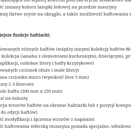
ć zmiany koloru lampki ledowej na przedzie maszyny
mię (łatwe szycie na okrągło, a także możliwość haftowania
ejsze funkcje hafciarki:
owanych różnych haftów (między innymi kolekcję haftów Nor
, kolekcja Ganaha z elementami kuchennymi, dziecięcymi, prz
aplikacji, ozdobne litery i hafty krzyżykowe)
wanych czcionek (duże i małe litery)
a czcionka micro (wysokość liter 5 mm)
my 2-3 literowe
pole haftu (300 mm x 230 mm)
uć na minutę
ycja wzorów haftów na ekranie hafciarki lub z pozycji komp
do edycji haftów)
ć modyfikacji i łączenia wzorów z napisami
ć haftowania włóczką (maszyna posiada specjalne, wbudow