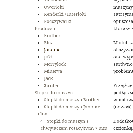
Owerloki
maszyny)
Renderki / Interloki
zatrzyma
Podszywarki
opuszcza
Producent
które w 
Brother
Elna
Moduł sz
Janome
obszywan
Juki
ona wypo
Merrylock
zarówno 
Minerva
problem
Jack
Siruba
Przejści
Stopki do maszyn
podłączy
Stopki do maszyn Brother
wbudowan
Stopki do maszyn Janome i
(nowość,
Elna
Stopki do maszyn z
Dodatkow
chwytaczem rotacyjnym 7 mm
czcionkę