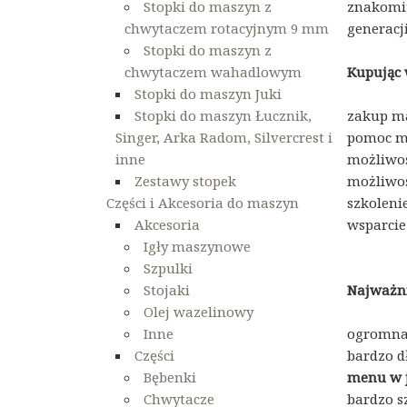
Stopki do maszyn z
znakomit
chwytaczem rotacyjnym 9 mm
generacj
Stopki do maszyn z
chwytaczem wahadlowym
Kupując 
Stopki do maszyn Juki
Stopki do maszyn Łucznik,
zakup ma
Singer, Arka Radom, Silvercrest i
pomoc me
inne
możliwo
Zestawy stopek
możliwoś
Części i Akcesoria do maszyn
szkoleni
Akcesoria
wsparcie
Igły maszynowe
Szpulki
Stojaki
Najważni
Olej wazelinowy
Inne
ogromna 
Części
bardzo d
Bębenki
menu w 
Chwytacze
bardzo s