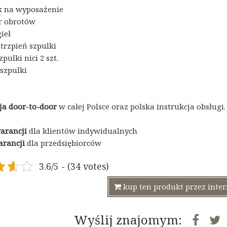
k na wyposażenie
r obrotów
ieł
trzpień szpulki
zpulki nici 2 szt.
szpulki
a door-to-door
w całej Polsce oraz polska instrukcja obsługi.
warancji
dla klientów indywidualnych
arancji
dla przedsiębiorców
3.6/5 - (34 votes)
kup ten produkt przez inte
Wyślij znajomym: