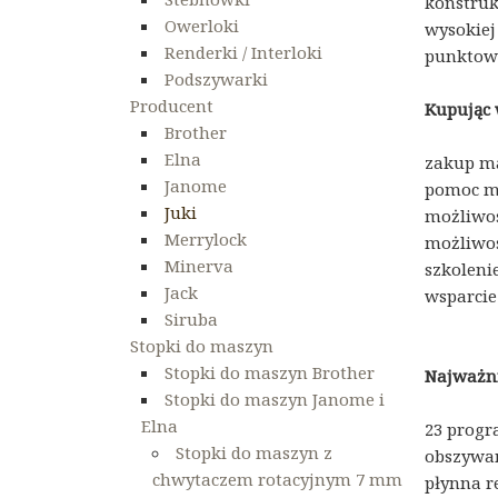
konstruk
Owerloki
wysokiej
Renderki / Interloki
punktowe
Podszywarki
Producent
Kupując 
Brother
Elna
zakup ma
Janome
pomoc me
Juki
możliwo
Merrylock
możliwoś
Minerva
szkoleni
Jack
wsparcie
Siruba
Stopki do maszyn
Stopki do maszyn Brother
Najważni
Stopki do maszyn Janome i
Elna
23 prog
Stopki do maszyn z
obszywan
chwytaczem rotacyjnym 7 mm
płynna r