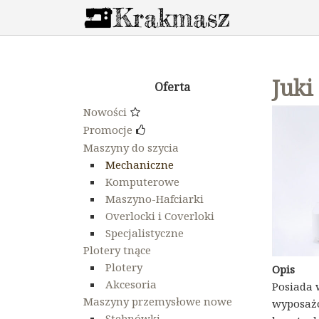
Juki
Oferta
Nowości
Promocje
Maszyny do szycia
Mechaniczne
Komputerowe
Maszyno-Hafciarki
Overlocki i Coverloki
Specjalistyczne
Plotery tnące
Plotery
Opis
Akcesoria
Posiada 
Maszyny przemysłowe nowe
wyposażo
Stebnówki