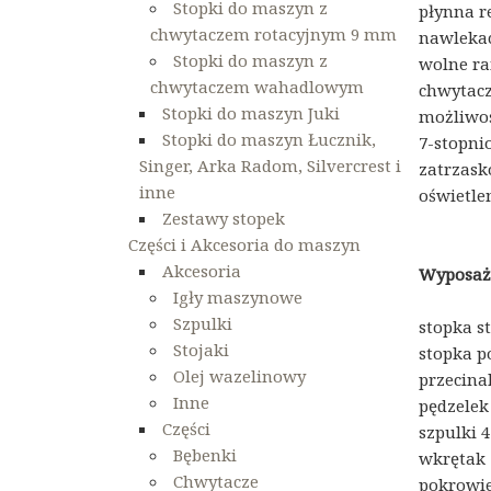
Stopki do maszyn z
płynna r
chwytaczem rotacyjnym 9 mm
nawlekac
Stopki do maszyn z
wolne ra
chwytaczem wahadlowym
chwytacz
Stopki do maszyn Juki
możliwoś
Stopki do maszyn Łucznik,
7-stopni
Singer, Arka Radom, Silvercrest i
zatrzask
inne
oświetle
Zestawy stopek
Części i Akcesoria do maszyn
Akcesoria
Wyposaże
Igły maszynowe
Szpulki
stopka s
Stojaki
stopka p
Olej wazelinowy
przecina
Inne
pędzelek
Części
szpulki 4
Bębenki
wkrętak 
Chwytacze
pokrowi