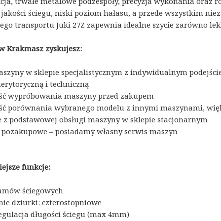
cja, trwałe metalowe podzespoły, precyzja wykonania oraz r
 jakości ściegu, niski poziom hałasu, a przede wszystkim nie
go transportu Juki 27Z zapewnia idealne szycie zarówno lekk
w Krakmasz zyskujesz:
szyny w sklepie specjalistycznym z indywidualnym podejści
rytoryczną i techniczną
ść wypróbowania maszyny przed zakupem
ć porównania wybranego modelu z innymi maszynami, więks
e z podstawowej obsługi maszyny w sklepie stacjonarnym
 pozakupowe – posiadamy własny serwis maszyn
ejsze funkcje:
ramów ściegowych
ie dziurki: czterostopniowe
egulacja długości ściegu (max 4mm)