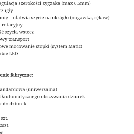
egulacja szerokości zygzaka (max 6,5mm)
z igły
mię – ułatwia szycie na okrągło (nogawka, rękaw)
 rotacyjny
ć szycia wstecz
owy transport
owe mocowanie stopki (system Matic)
nbie LED
nie fabryczne:
tandardowa (uniwersalna)
ółautomatycznego obszywania dziurek
k do dziurek
 szt.
2szt.
ec