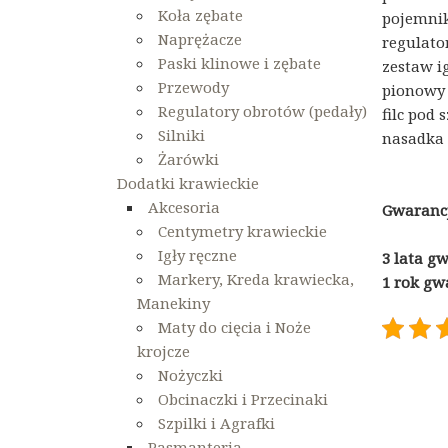
Koła zębate
pojemni
Naprężacze
regulato
Paski klinowe i zębate
zestaw ig
Przewody
pionowy 
Regulatory obrotów (pedały)
filc pod s
Silniki
nasadka 
Żarówki
Dodatki krawieckie
Akcesoria
Gwarancj
Centymetry krawieckie
Igły ręczne
3 lata g
Markery, Kreda krawiecka,
1 rok gw
Manekiny
Maty do cięcia i Noże
krojcze
Nożyczki
Obcinaczki i Przecinaki
Szpilki i Agrafki
Pasmanteria