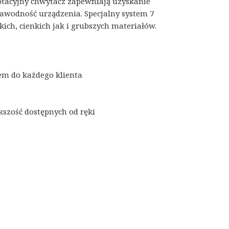
otacyjny chwytacz zapewniają uzyskanie
zawodność urządzenia. Specjalny system 7
ich, cienkich jak i grubszych materiałów.
em do każdego klienta
zość dostępnych od ręki