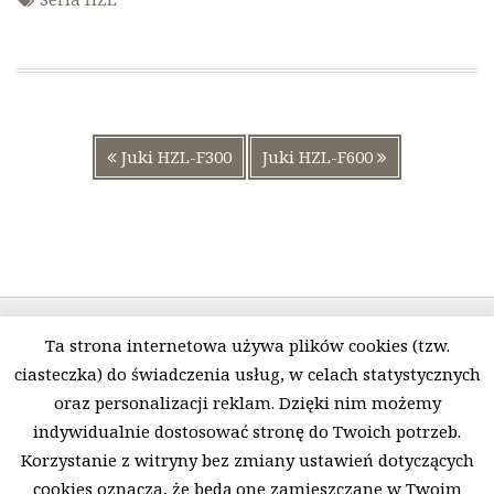
Nawigacja
Poprzedni
Następny
Juki HZL-F300
Juki HZL-F600
wpisu
wpis:
wpis:
Ta strona internetowa używa plików cookies (tzw.
ciasteczka) do świadczenia usług, w celach statystycznych
oraz personalizacji reklam. Dzięki nim możemy
indywidualnie dostosować stronę do Twoich potrzeb.
Polityka prywatności i pliki Cookies
O firmie
Korzystanie z witryny bez zmiany ustawień dotyczących
Regulamin
Kontakt
cookies oznacza, że będą one zamieszczane w Twoim