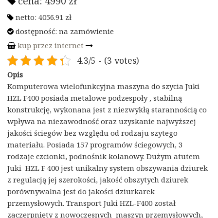
cena:
4990
zł
netto:
4056.91
zł
dostępność: na zamówienie
kup przez internet
4.3/5 - (3 votes)
Opis
Komputerowa wielofunkcyjna maszyna do szycia Juki
HZL F400 posiada metalowe podzespoły , stabilną
konstrukcję, wykonana jest z niezwykłą starannością co
wpływa na niezawodność oraz uzyskanie najwyższej
jakości ściegów bez względu od rodzaju szytego
materiału. Posiada 157 programów ściegowych, 3
rodzaje czcionki, podnośnik kolanowy. Dużym atutem
Juki HZL F 400 jest unikalny system obszywania dziurek
z regulacją jej szerokości, jakość obszytych dziurek
porównywalna jest do jakości dziurkarek
przemysłowych. Transport Juki HZL-F400 został
zaczerpnięty z nowoczesnych maszyn przemysłowych,