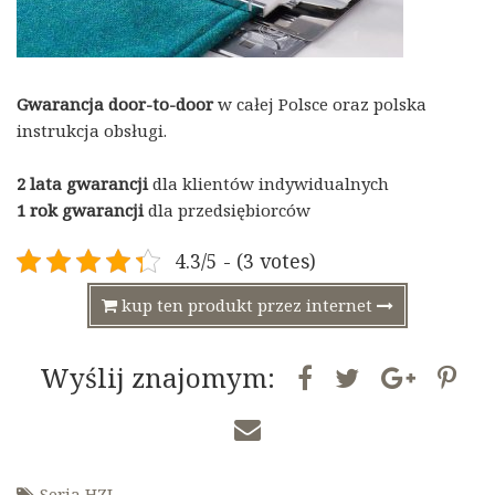
Gwarancja door-to-door
w całej Polsce oraz polska
instrukcja obsługi.
2 lata gwarancji
dla klientów indywidualnych
1 rok gwarancji
dla przedsiębiorców
4.3/5 - (3 votes)
kup ten produkt przez internet
Wyślij znajomym:
Seria HZL