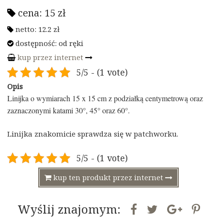
cena:
15
zł
netto:
12.2
zł
dostępność:
od ręki
kup przez internet
5/5 - (1 vote)
Opis
Linijka o wymiarach 15 x 15 cm z podziałką centymetrową oraz
zaznaczonymi katami 30°, 45° oraz 60°.
Linijka znakomicie sprawdza się w patchworku.
5/5 - (1 vote)
kup ten produkt przez internet
Wyślij znajomym: