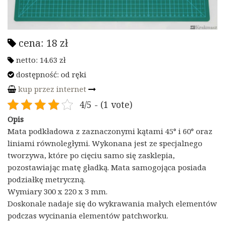
cena:
18
zł
netto:
14.63
zł
dostępność:
od ręki
kup przez internet
4/5 - (1 vote)
Opis
Mata podkładowa z zaznaczonymi kątami 45° i 60° oraz
liniami równoległymi. Wykonana jest ze specjalnego
tworzywa, które po cięciu samo się zasklepia,
pozostawiając matę gładką. Mata samogojąca posiada
podziałkę metryczną.
Wymiary 300 x 220 x 3 mm.
Doskonale nadaje się do wykrawania małych elementów
podczas wycinania elementów patchworku.