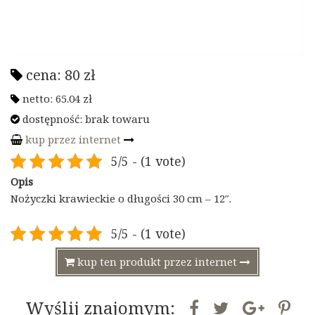
cena:
80
zł
netto:
65.04
zł
dostępność: brak towaru
kup przez internet
5/5 - (1 vote)
Opis
Nożyczki krawieckie o długości 30 cm – 12″.
5/5 - (1 vote)
kup ten produkt przez internet
Wyślij znajomym: