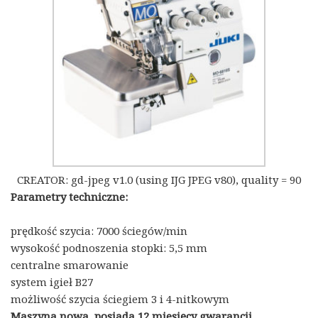
CREATOR: gd-jpeg v1.0 (using IJG JPEG v80), quality = 90
Parametry techniczne:
prędkość szycia: 7000 ściegów/min
wysokość podnoszenia stopki: 5,5 mm
centralne smarowanie
system igieł B27
możliwość szycia ściegiem 3 i 4-nitkowym
Maszyna nowa, posiada 12 miesięcy gwarancji.