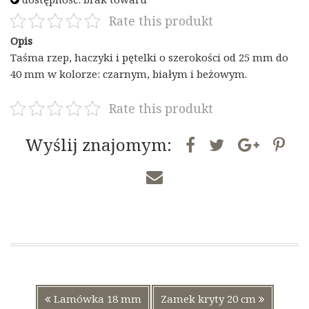
Rate this produkt
Opis
Taśma rzep, haczyki i pętelki o szerokości od 25 mm do
40 mm w kolorze: czarnym, białym i beżowym.
Rate this produkt
Wyślij znajomym:
Nawigacja
Poprzedni
Następny
Lamówka 18 mm
Zamek kryty 20 cm
wpisu
wpis:
wpis: