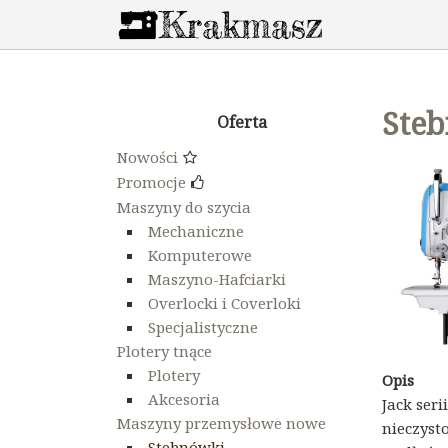
Steb
Oferta
Nowości
Promocje
Maszyny do szycia
Mechaniczne
Komputerowe
Maszyno-Hafciarki
Overlocki i Coverloki
Specjalistyczne
Plotery tnące
Plotery
Opis
Akcesoria
Jack ser
Maszyny przemysłowe nowe
nieczyst
Stebnówki