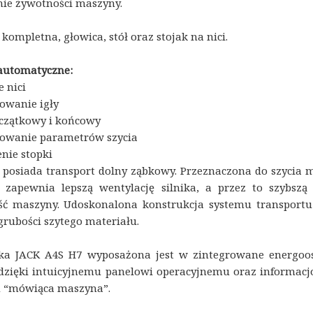
ie żywotności maszyny.
kompletna, głowica, stół oraz stojak na nici.
 automatyczne:
e nici
owanie igły
oczątkowy i końcowy
owanie parametrów szycia
nie stopki
posiada transport dolny ząbkowy. Przeznaczona do szycia m
zapewnia lepszą wentylację silnika, a przez to szybszą 
ć maszyny. Udoskonalona konstrukcja systemu transportu 
grubości szytego materiału.
ka JACK A4S H7 wyposażona jest w zintegrowane energoosz
 dzięki intuicyjnemu panelowi operacyjnemu oraz informa
u “mówiąca maszyna”.