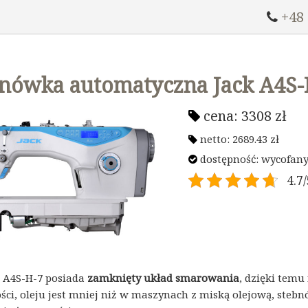
+48
nówka automatyczna Jack A4S-
cena:
3308
zł
netto:
2689.43
zł
dostępność: wycofany 
4.7/
ii A4S-H-7 posiada
zamknięty układ smarowania
, dzięki temu
ości, oleju jest mniej niż w maszynach z miską olejową, ste