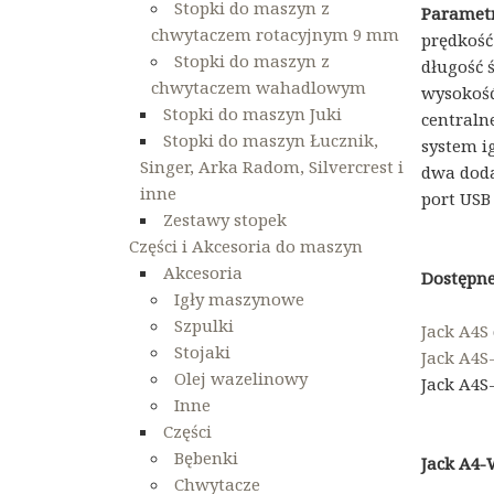
Stopki do maszyn z
Parametr
chwytaczem rotacyjnym 9 mm
prędkość
Stopki do maszyn z
długość 
chwytaczem wahadlowym
wysokość
Stopki do maszyn Juki
central
Stopki do maszyn Łucznik,
system ig
Singer, Arka Radom, Silvercrest i
dwa doda
inne
port USB
Zestawy stopek
Części i Akcesoria do maszyn
Akcesoria
Dostępne
Igły maszynowe
Szpulki
Jack A4S
Stojaki
Jack A4S
Olej wazelinowy
Jack A4S
Inne
Części
Bębenki
Jack A4
Chwytacze