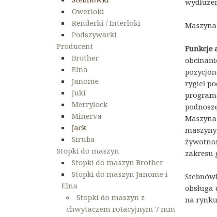
wydłużen
Owerloki
Renderki / Interloki
Maszyna 
Podszywarki
Producent
Funkcje
Brother
obcinani
Elna
pozycjon
Janome
rygiel p
Juki
program
Merrylock
podnosze
Minerva
Maszyna 
Jack
maszyny 
Siruba
żywotnoś
Stopki do maszyn
zakresu 
Stopki do maszyn Brother
Stopki do maszyn Janome i
Stebnów
Elna
obsługa
Stopki do maszyn z
na rynk
chwytaczem rotacyjnym 7 mm