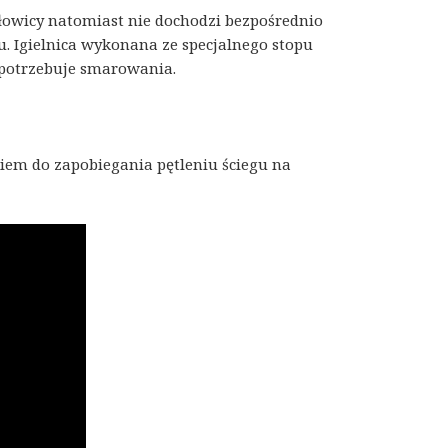
łowicy natomiast nie dochodzi bezpośrednio
u. Igielnica wykonana ze specjalnego stopu
e potrzebuje smarowania.
iem do zapobiegania pętleniu ściegu na