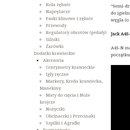
Koła zębate
“Semi-dr
Naprężacze
do igiel
Paski klinowe i zębate
węgla (o
Przewody
Regulatory obrotów (pedały)
Jack A4S
Silniki
Żarówki
A4S-N ma
Dodatki krawieckie
początku 
Akcesoria
Centymetry krawieckie
Igły ręczne
Markery, Kreda krawiecka,
Manekiny
Maty do cięcia i Noże
krojcze
Nożyczki
Obcinaczki i Przecinaki
Szpilki i Agrafki
Pasmanteria