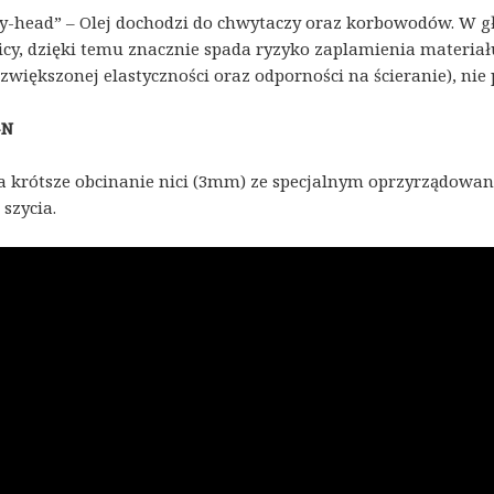
y-head” – Olej dochodzi do chwytaczy oraz korbowodów. W g
nicy, dzięki temu znacznie spada ryzyko zaplamienia materiał
 zwiększonej elastyczności oraz odporności na ścieranie), ni
-N
 krótsze obcinanie nici (3mm) ze specjalnym oprzyrządowan
szycia.