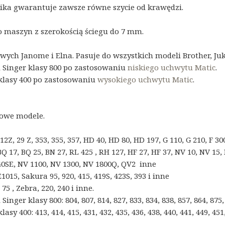
ka gwarantuje zawsze równe szycie od krawędzi.
o maszyn z szerokością ściegu do 7 mm.
ych Janome i Elna. Pasuje do wszystkich modeli Brother, Juk
i Singer klasy 800 po zastosowaniu
niskiego uchwytu Matic
.
klasy 400 po zastosowaniu
wysokiego uchwytu Matic
.
owe modele.
12Z, 29 Z, 353, 355, 357, HD 40, HD 80, HD 197, G 110, G 210, F 300
Q 17, BQ 25, BN 27, RL 425 , RH 127, HF 27, HF 37, NV 10, NV 15, N
040SE, NV 1100, NV 1300, NV 1800Q, QV2 inne
015, Sakura 95, 920, 415, 419S, 423S, 393 i inne
75 , Zebra, 220, 240 i inne.
 Singer klasy 800: 804, 807, 814, 827, 833, 834, 838, 857, 864, 875,
asy 400: 413, 414, 415, 431, 432, 435, 436, 438, 440, 441, 449, 451, 