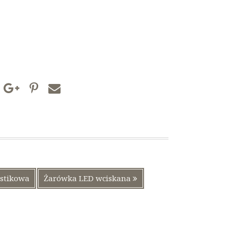
Następny
astikowa
Żarówka LED wciskana
wpis: