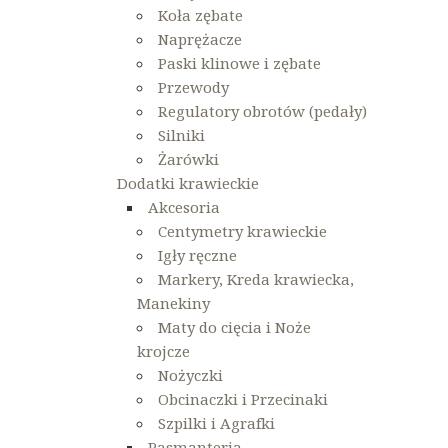
Koła zębate
Naprężacze
Paski klinowe i zębate
Przewody
Regulatory obrotów (pedały)
Silniki
Żarówki
Dodatki krawieckie
Akcesoria
Centymetry krawieckie
Igły ręczne
Markery, Kreda krawiecka,
Manekiny
Maty do cięcia i Noże
krojcze
Nożyczki
Obcinaczki i Przecinaki
Szpilki i Agrafki
Pasmanteria