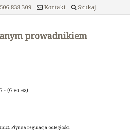
 506 838 309
Kontakt
Szukaj
owanym prowadnikiem
5 - (6 votes)
nic). Płynna regulacja odległości