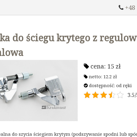
+48
ka do ściegu krytego z regul
alowa
cena:
15
zł
netto:
12.2
zł
dostępność:
od ręki
3.5/
ealna do szycia ściegiem krytym (podszywanie spodni lub spód