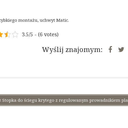
zybkiego montażu, uchwyt Matic.
3.5/5 - (6 votes)
Wyślij znajomym:
ja
Poprzedni
Stopka do ściegu krytego z regulowanym prowadnikiem pl
wpis: