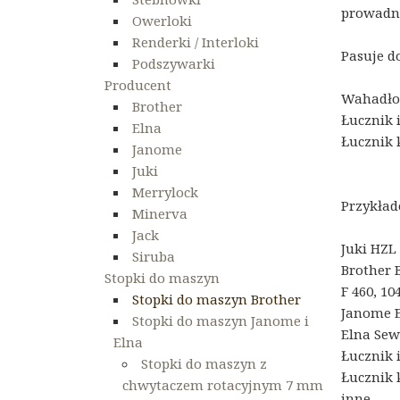
prowadni
Owerloki
Renderki / Interloki
Pasuje d
Podszywarki
Producent
Wahadłow
Brother
Łucznik 
Elna
Łucznik 
Janome
Juki
Merrylock
Przykład
Minerva
Jack
Juki HZL 
Siruba
Brother B
Stopki do maszyn
F 460, 1
Stopki do maszyn Brother
Janome E1
Stopki do maszyn Janome i
Elna Sew 
Elna
Łucznik i
Stopki do maszyn z
Łucznik kl
chwytaczem rotacyjnym 7 mm
inne.