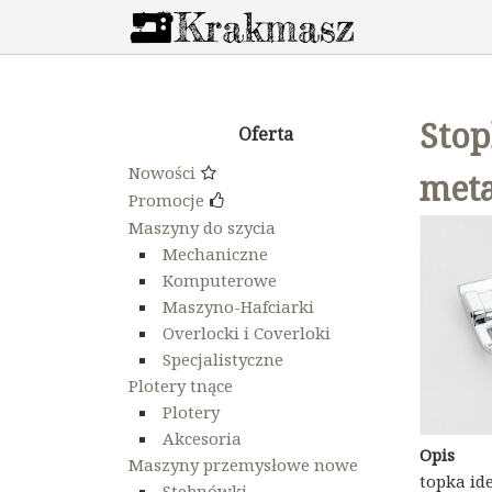
Stop
Oferta
Nowości
met
Promocje
Maszyny do szycia
Mechaniczne
Komputerowe
Maszyno-Hafciarki
Overlocki i Coverloki
Specjalistyczne
Plotery tnące
Plotery
Akcesoria
Opis
Maszyny przemysłowe nowe
topka id
Stebnówki