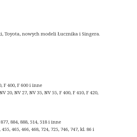
i, Toyota, nowych modeli Łucznika i Singera.
, F 400, F 600 i inne
V 20, NV 27, NV 35, NV 55, F 400, F 410, F 420,
 877, 884, 888, 514, 518 i inne
455, 465, 466, 468, 724, 725, 746, 747, kl. 86 i