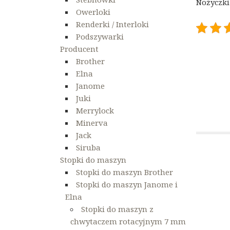
Nożyczki 
Owerloki
Renderki / Interloki
Podszywarki
Producent
Brother
Elna
Janome
Juki
Merrylock
Minerva
Jack
Siruba
Stopki do maszyn
Nawigac
Stopki do maszyn Brother
wpisu
Stopki do maszyn Janome i
Elna
Stopki do maszyn z
chwytaczem rotacyjnym 7 mm