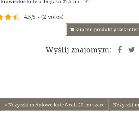
krawieckie kute o długości 22,5 cm – 9″.
4.5/5 - (2 votes)
kup ten produkt przez inte
Wyślij znajomym:
ja
Poprzedni
Nożyczki metalowe kute 8 cali 20 cm szare
Nożyczki me
wpis: