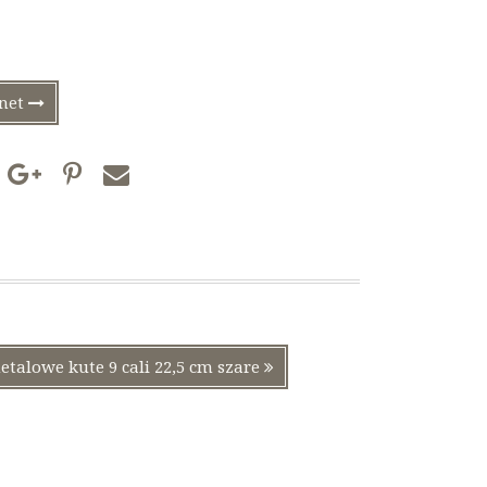
rnet
Następny
talowe kute 9 cali 22,5 cm szare
wpis: