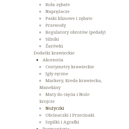
Koła zębate
Naprężacze
Paski klinowe i zębate
Przewody
Regulatory obrotów (pedały)
Silniki
Żarówki
Dodatki krawieckie
Akcesoria
Centymetry krawieckie
Igły ręczne
Markery, Kreda krawiecka,
Manekiny
Maty do cięcia i Noże
krojcze
Nożyczki
Obcinaczki i Przecinaki
Szpilki i Agrafki
Pasmanteria