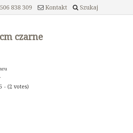
 506 838 309
Kontakt
Szukaj
 cm czarne
aru
5 - (2 votes)