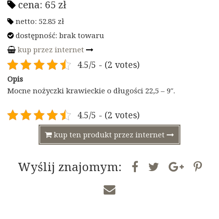
cena:
65
zł
netto:
52.85
zł
dostępność: brak towaru
kup przez internet
4.5/5 - (2 votes)
Opis
Mocne nożyczki krawieckie o długości 22,5 – 9″.
4.5/5 - (2 votes)
kup ten produkt przez internet
Wyślij znajomym: