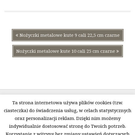
Nawigacja
Poprzedni
Nożyczki metalowe kute 9 cali 22,5 cm czarne
wpisu
wpis:
Następn
Nożyczki metalowe kute 10 cali 25 cm czarne
wpis:
Ta strona internetowa używa plików cookies (tzw.
ciasteczka) do świadczenia usług, w celach statystycznych
oraz personalizacji reklam. Dzięki nim możemy
indywidualnie dostosować stronę do Twoich potrzeb.
Polityka prywatności i pliki Cookies
O firmie
Korzystanie z witryny bez zmiany ustawień dotyczących